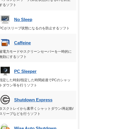
するソフト
No Sleep
PCがスリープ状態になるのを防止するソフト
Caffeine
省電力モードやスクリーンセーバーを一時的に
無効にするソフト
PC Sleeper
指定した時刻/指定した時間経過でPCのシャッ
トダウン等を行うソフト
Shutdown Express
タスクトレイから素早くシャットダウン/再起動/
スリープなどを行うソフト
Wise Auto Shutdown