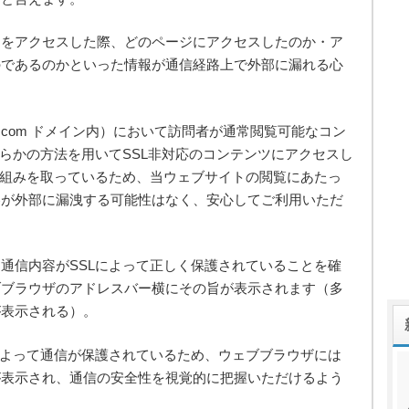
トをアクセスした際、どのページにアクセスしたのか・ア
のであるのかといった情報が通信経路上で外部に漏れる心
softlab.com ドメイン内）において訪問者が通常閲覧可能なコン
何らかの方法を用いてSSL非対応のコンテンツにアクセスし
仕組みを取っているため、当ウェブサイトの閲覧にあたっ
容が外部に漏洩する可能性はなく、安心してご利用いただ
通信内容がSSLによって正しく保護されていることを確
ブブラウザのアドレスバー横にその旨が表示されます（多
が表示される）。
によって通信が保護されているため、ウェブブラウザには
が表示され、通信の安全性を視覚的に把握いただけるよう