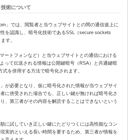
ィ技術について
com」では、閲覧者と当ウェブサイトとの間の通信途上に
識し、暗号化技術であるSSL（secure sockets
ります。
スマートフォンなど）と当ウェブサイトとの通信における
によって伝送される情報は公開鍵暗号（RSA）と共通鍵暗
方式を併用する方法で暗号化されます。
鍵」が必要となり、仮に暗号化された情報が当ウェブサイ
三者に傍受された場合でも、正しい鍵が無ければ暗号化さ
なり、第三者がその内容を解読することはできないという
を順に試していき正しい鍵にたどりつくには高性能なコン
非現実的といえる長い時間を要するため、第三者が情報を
ると言えます。