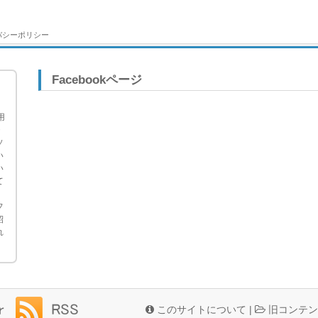
バシーポリシー
Facebookページ
用
・
ソ
い
い
て
フ
紹
れ
このサイトについて
|
旧コンテン