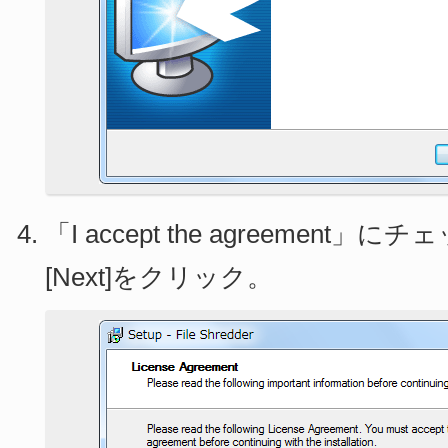
「I accept the agreement」
[Next]をクリック。