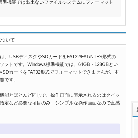
ws標準機能では出来ないファイルシステムにフォーマット
l について
t Tool」は、USBディスクやSDカードをFAT32/FAT/NTFS形式の
トです。Windows標準機能では、64GB・128GBとい
やSDカードをFAT32形式でフォーマットできませんが、本
能です。
ット機能とほとんど同じで、操作画面に表示されるのはクイッ
指定など必要な項目のみ。シンプルな操作画面なので直感