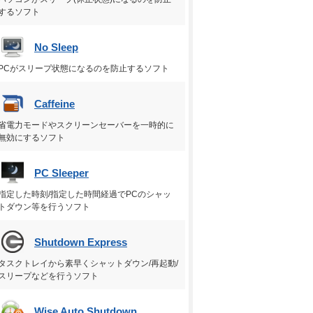
するソフト
No Sleep
PCがスリープ状態になるのを防止するソフト
Caffeine
省電力モードやスクリーンセーバーを一時的に
無効にするソフト
PC Sleeper
指定した時刻/指定した時間経過でPCのシャッ
トダウン等を行うソフト
Shutdown Express
タスクトレイから素早くシャットダウン/再起動/
スリープなどを行うソフト
Wise Auto Shutdown