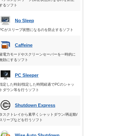
するソフト
No Sleep
PCがスリープ状態になるのを防止するソフト
Caffeine
省電力モードやスクリーンセーバーを一時的に
無効にするソフト
PC Sleeper
指定した時刻/指定した時間経過でPCのシャッ
トダウン等を行うソフト
Shutdown Express
タスクトレイから素早くシャットダウン/再起動/
スリープなどを行うソフト
Wise Auto Shutdown