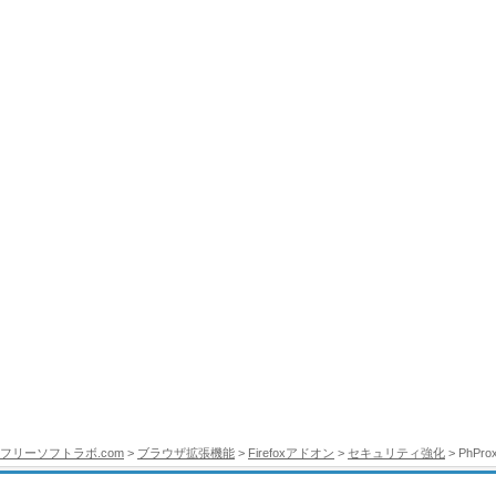
フリーソフトラボ.com
>
ブラウザ拡張機能
>
Firefoxアドオン
>
セキュリティ強化
> PhProx