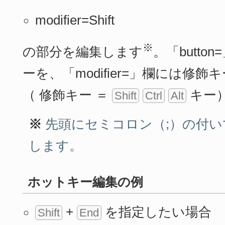
modifier=Shift
※
の部分を編集します
。「butt
ーを、「modifier=」欄には修
（ 修飾キー ＝
キー
Shift
Ctrl
Alt
※
先頭にセミコロン（;）の付
します。
ホットキー編集の例
+
を指定したい場合
Shift
End