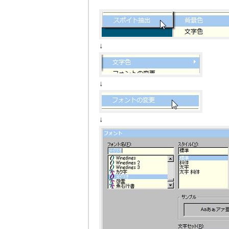
↓
↓
↓