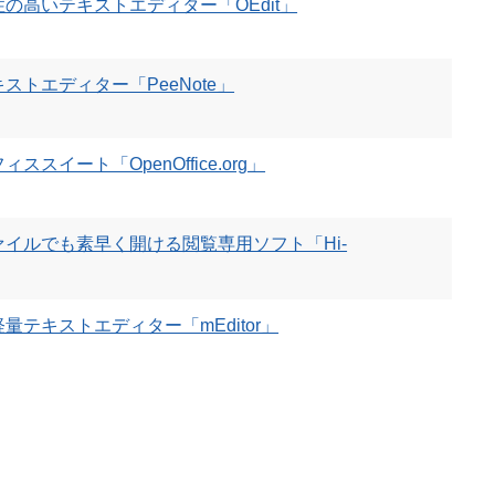
の高いテキストエディター「OEdit」
トエディター「PeeNote」
スイート「OpenOffice.org」
ァイルでも素早く開ける閲覧専用ソフト「Hi-
テキストエディター「mEditor」