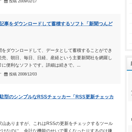
す
投稿 2009/02/17
記事をダウンロードして蓄積するソフト「新聞つんど
聞をダウンロードして、データとして蓄積することができ
読売、朝日、毎日、日経、産経という主要新聞社を網羅し
に便利なソフトです。詳細は続きで。...
す
投稿 2008/12/03
駐型のシンプルなRSSチェッカー「RSS更新チェッカ
沢山ありますが、これはRSSの更新をチェックするツール
だけなのに、余計な機能のせいで重くなったりするのは嫌