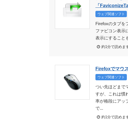
「FaviconizeT
ウェブ関連ソフト
Firefoxの
ファビコン表示
表示にすることも
約1分で読めま
Firefoxでマ
ウェブ関連ソフト
つい先ほどまで
すが、これは慣
率が格段にアッ
で...
約1分で読めま