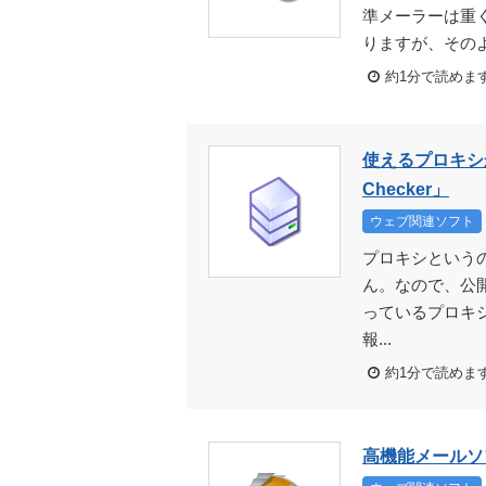
準メーラーは重く
りますが、そのよ
約1分で読めま
使えるプロキシか
Checker」
ウェブ関連ソフト
プロキシという
ん。なので、公
っているプロキ
報...
約1分で読めま
高機能メールソフ