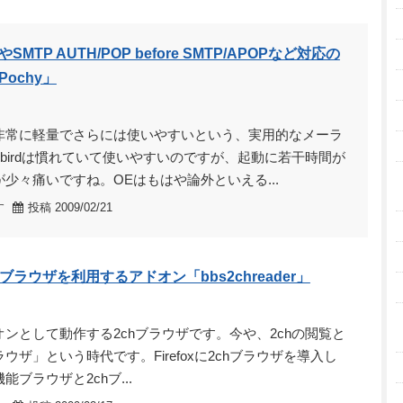
MTP AUTH/POP before SMTP/APOPなど対応の
ochy」
非常に軽量でさらには使いやすいという、実用的なメーラ
derbirdは慣れていて使いやすいのですが、起動に若干時間が
少々痛いですね。OEはもはや論外といえる...
す
投稿 2009/02/21
2chブラウザを利用するアドオン「bbs2chreader」
アドオンとして動作する2chブラウザです。今や、2chの閲覧と
ウザ」という時代です。Firefoxに2chブラウザを導入し
高機能ブラウザと2chブ...