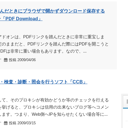
踏んだときにブラウザで開かずダウンロード保存する
ン「PDF Download」
x用のアドオンは、PDFリンクを踏んだときに非常に重宝しま
のままだと、PDFリンクを踏んだ際にはPDFを開こうと
DFは非常に重い場合もあります。なので、...
す
投稿 2009/04/06
・検査・診断・照会を行うソフト「CCB」
して、そのプロキシが有効かどうか等のチェックを行える
を挙げると、プロキシは信用の出来ないブログ等へコメン
ます。つまり、Web側へIPを知らせたくない場合等に...
す
投稿 2009/03/15