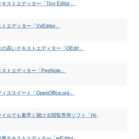
トエディター「Tiny Editor」
エディター「VxEditor」
の高いテキストエディター「OEdit」
トエディター「PeeNote」
スイート「OpenOffice.org」
ァイルでも素早く開ける閲覧専用ソフト「Hi-
テキストエディター「mEditor」