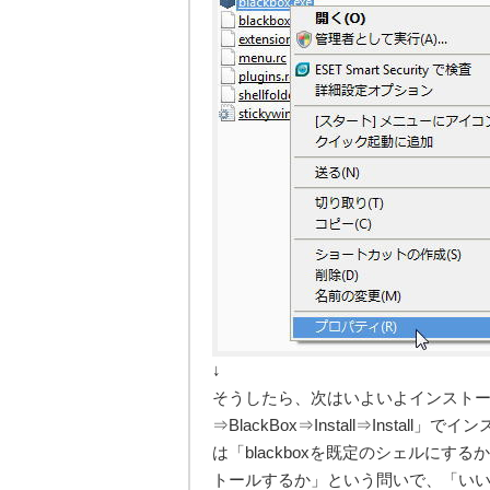
↓
そうしたら、次はいよいよインスト
⇒BlackBox⇒Install⇒Inst
は「blackboxを既定のシェルに
トールするか」という問いで、「い