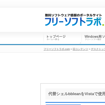
フリーソフトラボ.com
>
旧コンテンツ
>
デスクトッ
代替シェルbbleanをVistaで