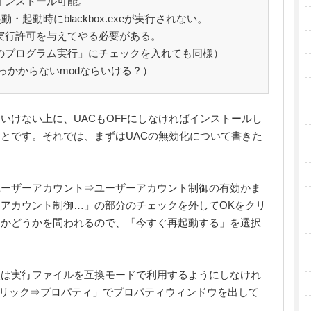
インストール可能。
・起動時にblackbox.exeが実行されない。
実行許可を与えてやる必要がある。
のプログラム実行」にチェックを入れても同様）
引っかからないmodならいける？）
いけない上に、UACもOFFにしなければインストールし
とです。それでは、まずはUACの無効化について書きた
ユーザーアカウント⇒ユーザーアカウント制御の有効かま
アカウント制御…」の部分のチェックを外してOKをクリ
るかどうかを問われるので、「今すぐ再起動する」を選択
次は実行ファイルを互換モードで利用するようにしなけれ
を「右クリック⇒プロパティ」でプロパティウィンドウを出して