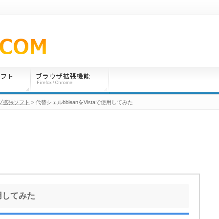
プ拡張ソフト
> 代替シェルbbleanをVistaで使用してみた
使用してみた