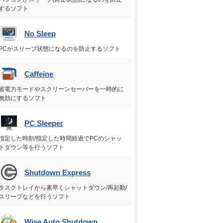
するソフト
No Sleep
PCがスリープ状態になるのを防止するソフト
Caffeine
省電力モードやスクリーンセーバーを一時的に
無効にするソフト
PC Sleeper
指定した時刻/指定した時間経過でPCのシャッ
トダウン等を行うソフト
Shutdown Express
タスクトレイから素早くシャットダウン/再起動/
スリープなどを行うソフト
Wise Auto Shutdown