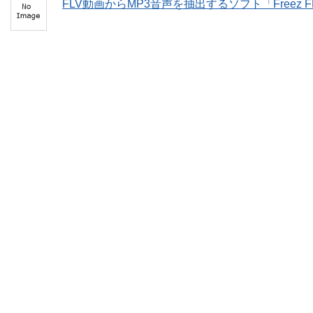
FLV動画からMP3音声を抽出するソフト「Freez FLV to