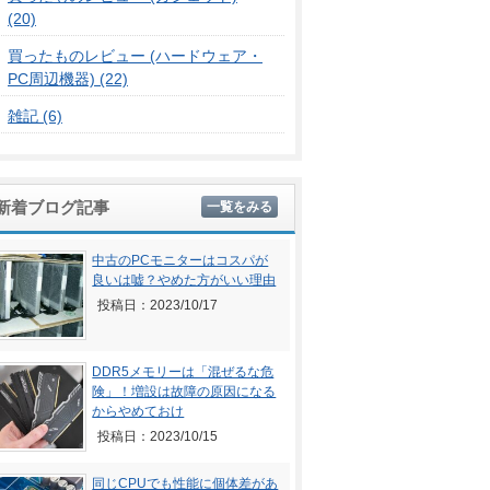
(20)
買ったものレビュー (ハードウェア・
PC周辺機器) (22)
雑記 (6)
新着ブログ記事
一覧をみる
中古のPCモニターはコスパが
良いは嘘？やめた方がいい理由
投稿日：2023/10/17
DDR5メモリーは「混ぜるな危
険」！増設は故障の原因になる
からやめておけ
投稿日：2023/10/15
同じCPUでも性能に個体差があ