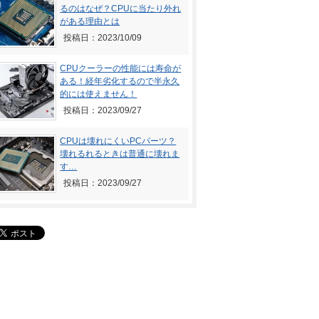
るのはなぜ？CPUに当たり外れ
がある理由とは
投稿日：2023/10/09
CPUクーラーの性能には寿命が
ある！経年劣化するので半永久
的には使えません！
投稿日：2023/09/27
CPUは壊れにくいPCパーツ？
壊れるれるときは普通に壊れま
す…
投稿日：2023/09/27