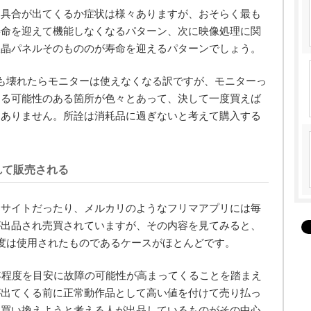
不具合が出てくるか症状は様々ありますが、おそらく最も
寿命を迎えて機能しなくなるパターン、次に映像処理に関
液晶パネルそのもののが寿命を迎えるパターンでしょう。
も壊れたらモニターは使えなくなる訳ですが、モニターっ
する可能性のある箇所が色々とあって、決して一度買えば
はありません。所詮は消耗品に過ぎないと考えて購入する
れて販売される
ンサイトだったり、メルカリのようなフリマアプリには毎
が出品され売買されていますが、その内容を見てみると、
度は使用されたものであるケースがほとんどです。
年程度を目安に故障の可能性が高まってくることを踏まえ
が出てくる前に正常動作品として高い値を付けて売り払っ
に買い換えようと考える人が出品しているものがその中心