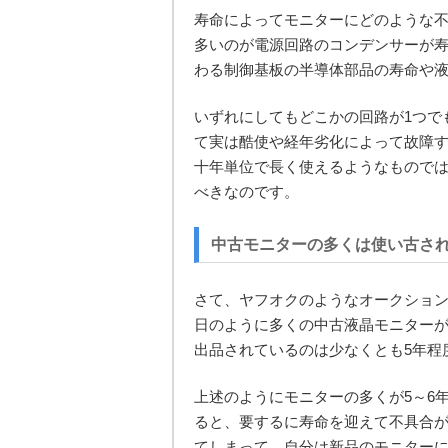
寿命によってモニターにどのような
多いのが電源回路のコンデンサーが
わる制御基板の半導体部品の寿命や
いずれにしてもどこかの回路が1つで
て実は酷使や経年劣化によって故障
十年単位で長く使えるようなもので
べきなのです。
中古モニターの多くは使い古さ
さて、ヤフオクのようなオークショ
日のように多くの中古液晶モニター
出品されているのは少なくとも5年程
上述のようにモニターの多くが5～6
ると、要するに寿命を迎えて不具合
てしまって、自分は新品のモニター