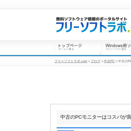
フリーソフトラボ.com
>
ブログ
>
中古PC
> 中古の
中古のPCモニターはコスパが