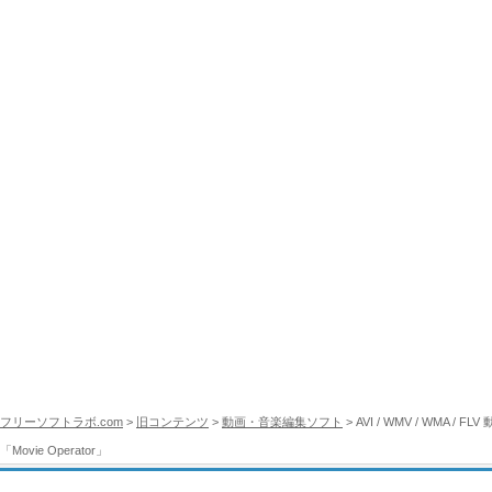
フリーソフトラボ.com
>
旧コンテンツ
>
動画・音楽編集ソフト
> AVI / WMV / WMA
「Movie Operator」