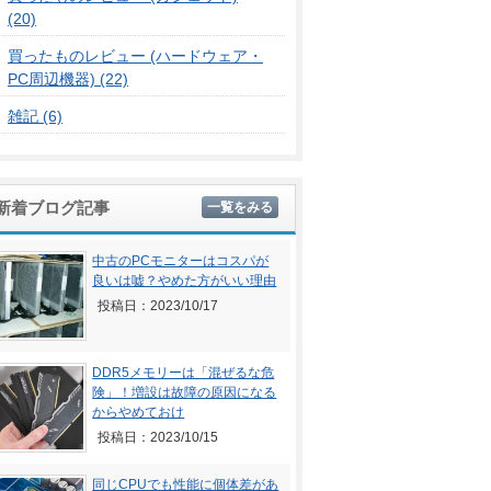
(20)
買ったものレビュー (ハードウェア・
PC周辺機器) (22)
雑記 (6)
新着ブログ記事
一覧をみる
中古のPCモニターはコスパが
良いは嘘？やめた方がいい理由
投稿日：2023/10/17
DDR5メモリーは「混ぜるな危
険」！増設は故障の原因になる
からやめておけ
投稿日：2023/10/15
同じCPUでも性能に個体差があ