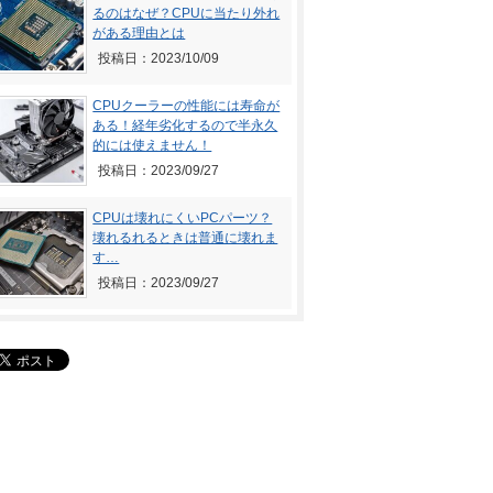
るのはなぜ？CPUに当たり外れ
がある理由とは
投稿日：2023/10/09
CPUクーラーの性能には寿命が
ある！経年劣化するので半永久
的には使えません！
投稿日：2023/09/27
CPUは壊れにくいPCパーツ？
壊れるれるときは普通に壊れま
す…
投稿日：2023/09/27