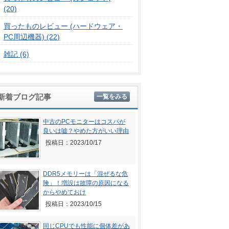
(20)
買ったものレビュー (ハードウェア・
PC周辺機器) (22)
雑記 (6)
新着ブログ記事
一覧をみる
中古のPCモニターはコスパが
良いは嘘？やめた方がいい理由
投稿日：2023/10/17
DDR5メモリーは「混ぜるな危
険」！増設は故障の原因になる
からやめておけ
投稿日：2023/10/15
同じCPUでも性能に個体差があ