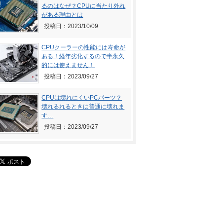
るのはなぜ？CPUに当たり外れ
がある理由とは
投稿日：2023/10/09
CPUクーラーの性能には寿命が
ある！経年劣化するので半永久
的には使えません！
投稿日：2023/09/27
CPUは壊れにくいPCパーツ？
壊れるれるときは普通に壊れま
す…
投稿日：2023/09/27