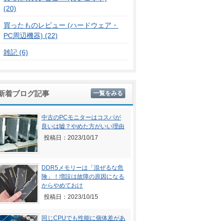
(20)
買ったものレビュー (ハードウェア・
PC周辺機器) (22)
雑記 (6)
新着ブログ記事
一覧をみる
中古のPCモニターはコスパが
良いは嘘？やめた方がいい理由
投稿日：2023/10/17
DDR5メモリーは「混ぜるな危
険」！増設は故障の原因になる
からやめておけ
投稿日：2023/10/15
同じCPUでも性能に個体差があ