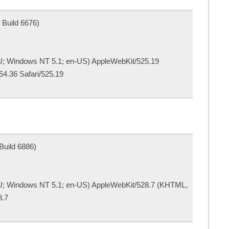
 Build 6676)
 U; Windows NT 5.1; en-US) AppleWebKit/525.19
4.36 Safari/525.19
Build 6886)
 U; Windows NT 5.1; en-US) AppleWebKit/528.7 (KHTML,
8.7