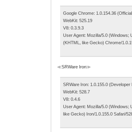
Google Chrome: 1.0.154.36 (Official
WebKit: 525.19
V8: 0.3.9.3
User Agent: Mozilla/5.0 (Windows;
(KHTML, like Gecko) Chrome/1.0.15
≪SRWare Iron≫
SRWare Iron: 1.0.155.0 (Developer 
WebKit: 528.7
V8: 0.4.6
User Agent: Mozilla/5.0 (Windows;
like Gecko) Iron/1.0.155.0 Safari/52