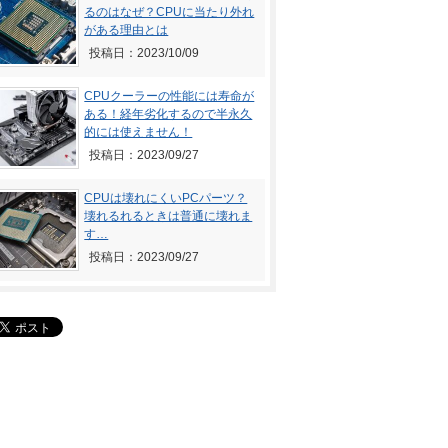
るのはなぜ？CPUに当たり外れ
がある理由とは
投稿日：2023/10/09
CPUクーラーの性能には寿命が
ある！経年劣化するので半永久
的には使えません！
投稿日：2023/09/27
CPUは壊れにくいPCパーツ？
壊れるれるときは普通に壊れま
す…
投稿日：2023/09/27