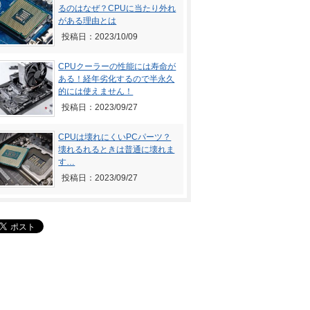
るのはなぜ？CPUに当たり外れ
がある理由とは
投稿日：2023/10/09
CPUクーラーの性能には寿命が
ある！経年劣化するので半永久
的には使えません！
投稿日：2023/09/27
CPUは壊れにくいPCパーツ？
壊れるれるときは普通に壊れま
す…
投稿日：2023/09/27