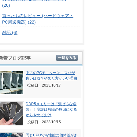
(20)
買ったものレビュー (ハードウェア・
PC周辺機器) (22)
雑記 (6)
新着ブログ記事
一覧をみる
中古のPCモニターはコスパが
良いは嘘？やめた方がいい理由
投稿日：2023/10/17
DDR5メモリーは「混ぜるな危
険」！増設は故障の原因になる
からやめておけ
投稿日：2023/10/15
同じCPUでも性能に個体差があ