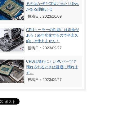
るのはなぜ？CPUに当たり外れ
がある理由とは
投稿日：2023/10/09
CPUクーラーの性能には寿命が
ある！経年劣化するので半永久
的には使えません！
投稿日：2023/09/27
CPUは壊れにくいPCパーツ？
壊れるれるときは普通に壊れま
す…
投稿日：2023/09/27