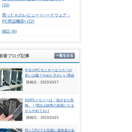
(20)
買ったものレビュー (ハードウェア・
PC周辺機器) (22)
雑記 (6)
新着ブログ記事
一覧をみる
中古のPCモニターはコスパが
良いは嘘？やめた方がいい理由
投稿日：2023/10/17
DDR5メモリーは「混ぜるな危
険」！増設は故障の原因になる
からやめておけ
投稿日：2023/10/15
同じCPUでも性能に個体差があ