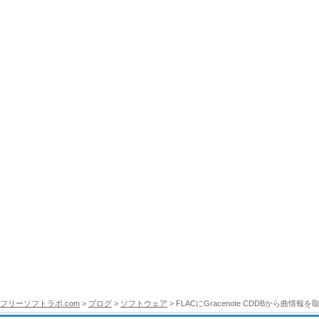
フリーソフトラボ.com
>
ブログ
>
ソフトウェア
> FLACにGracenote CDDBから曲