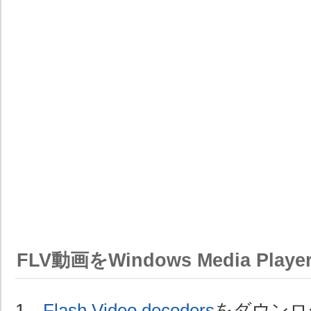
FLV動画をWindows Media Pl
1、
Flash Video decoders
をダウンロ