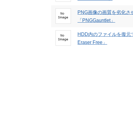
PNG画像の画質を劣化
「PNGGauntlet」
HDD内のファイルを復元で
Eraser Free」