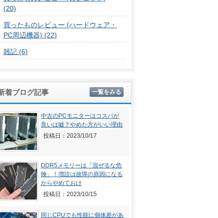
(20)
買ったものレビュー (ハードウェア・
PC周辺機器) (22)
雑記 (6)
新着ブログ記事
一覧をみる
中古のPCモニターはコスパが
良いは嘘？やめた方がいい理由
投稿日：2023/10/17
DDR5メモリーは「混ぜるな危
険」！増設は故障の原因になる
からやめておけ
投稿日：2023/10/15
同じCPUでも性能に個体差があ