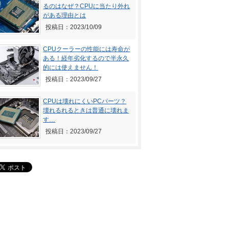
るのはなぜ？CPUに当たり外れ
がある理由とは
投稿日：2023/10/09
CPUクーラーの性能には寿命が
ある！経年劣化するので半永久
的には使えません！
投稿日：2023/09/27
CPUは壊れにくいPCパーツ？
壊れるれるときは普通に壊れま
す…
投稿日：2023/09/27