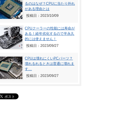
るのはなぜ？CPUに当たり外れ
がある理由とは
投稿日：2023/10/09
CPUクーラーの性能には寿命が
ある！経年劣化するので半永久
的には使えません！
投稿日：2023/09/27
CPUは壊れにくいPCパーツ？
壊れるれるときは普通に壊れま
す…
投稿日：2023/09/27