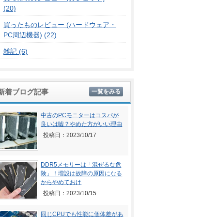
(20)
買ったものレビュー (ハードウェア・
PC周辺機器) (22)
雑記 (6)
新着ブログ記事
一覧をみる
中古のPCモニターはコスパが
良いは嘘？やめた方がいい理由
投稿日：2023/10/17
DDR5メモリーは「混ぜるな危
険」！増設は故障の原因になる
からやめておけ
投稿日：2023/10/15
同じCPUでも性能に個体差があ