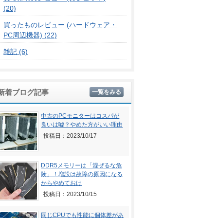
(20)
買ったものレビュー (ハードウェア・
PC周辺機器) (22)
雑記 (6)
新着ブログ記事
一覧をみる
中古のPCモニターはコスパが
良いは嘘？やめた方がいい理由
投稿日：2023/10/17
DDR5メモリーは「混ぜるな危
険」！増設は故障の原因になる
からやめておけ
投稿日：2023/10/15
同じCPUでも性能に個体差があ