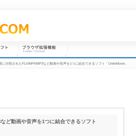
数に分割されたFLV/MP4/MP3など動画や音声を1つに結合できるソフト「UniteMovie」
MP3など動画や音声を1つに結合できるソフト