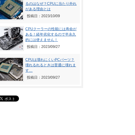
るのはなぜ？CPUに当たり外れ
がある理由とは
投稿日：2023/10/09
CPUクーラーの性能には寿命が
ある！経年劣化するので半永久
的には使えません！
投稿日：2023/09/27
CPUは壊れにくいPCパーツ？
壊れるれるときは普通に壊れま
す…
投稿日：2023/09/27