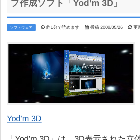
プ作成ソフト「Yod’m 3D」
約1分で読めます
投稿 2009/05/26
更新
ソフトウェア
Yod’m 3D
「Yod’m 3D」は、3D表示された