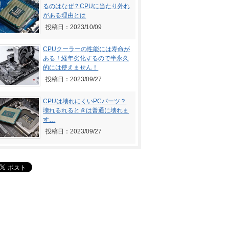
るのはなぜ？CPUに当たり外れ
がある理由とは
投稿日：2023/10/09
CPUクーラーの性能には寿命が
ある！経年劣化するので半永久
的には使えません！
投稿日：2023/09/27
CPUは壊れにくいPCパーツ？
壊れるれるときは普通に壊れま
す…
投稿日：2023/09/27