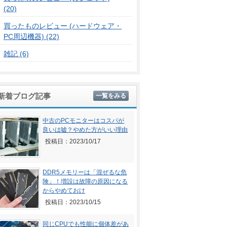
(20)
買ったものレビュー (ハードウェア・
PC周辺機器) (22)
雑記 (6)
新着ブログ記事
一覧をみる
中古のPCモニターはコスパが
良いは嘘？やめた方がいい理由
投稿日：2023/10/17
DDR5メモリーは「混ぜるな危
険」！増設は故障の原因になる
からやめておけ
投稿日：2023/10/15
同じCPUでも性能に個体差があ