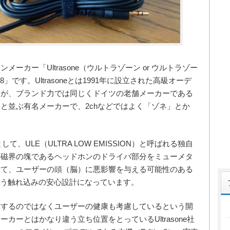
ーカー「Ultrasone（ウルトラゾーン or ウルトラゾー
8」です。Ultrasoneとは1991年に設立された高級オーデ
すが、ブランド力では同じくドイツの老舗メーカーである
と並ぶ有名メーカーで、2chなどではよく「ゾネ」とか
して、ULE（ULTRA LOW EMISSION）と呼ばれる独自
、磁界の塊であるヘッドホンのドライバ部分をミューメタ
って、ユーザーの頭（脳）に悪影響を与える可能性のある
いう触れ込みの安心設計になっています。
求するのではなくユーザーの健康も考慮しているという開
カーとはかなり違う立ち位置をとっているUltrasone社